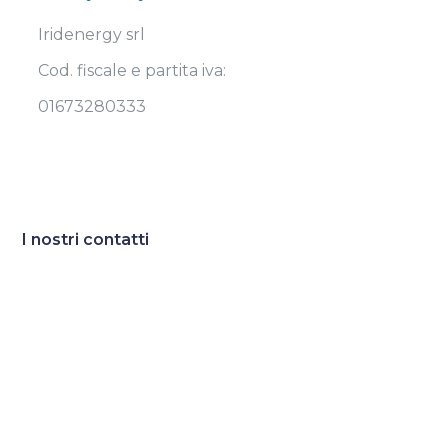
Iridenergy srl
Cod. fiscale e partita iva:
01673280333
I nostri contatti
Sede:
Strada Madonna dell’Aiuto 7/A
43126 Parma
Email:
direzione@iridenergy.com
Telefono:
0521671569