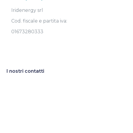
Iridenergy srl
Cod. fiscale e partita iva:
01673280333
I nostri contatti
Sede:
Strada Madonna dell’Aiuto 7/A
43126 Parma
Email:
direzione@iridenergy.com
Telefono:
0521671569