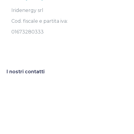
Iridenergy srl
Cod. fiscale e partita iva:
01673280333
I nostri contatti
Sede:
Strada Madonna dell’Aiuto 7/A
43126 Parma
Email:
direzione@iridenergy.com
Telefono:
0521671569