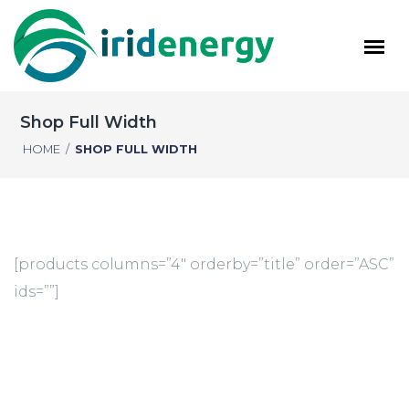
Shop Full Width
HOME
/
SHOP FULL WIDTH
[products columns=”4″ orderby=”title” order=”ASC”
ids=””]